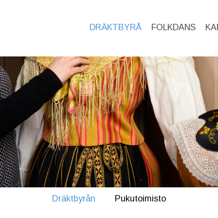
DRÄKTBYRÅ
FOLKDANS
KA
Dräktbyrån
Pukutoimisto