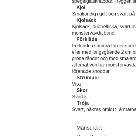
spegelglasknappar, i ryggen 
Kjol
Smalrandig i gult och svart på
Kjolsäck
Kjolsäck, dubbelficka, svart 
mönstervävda band.
Förkläde
Förkläde i samma färger som 
eller med längsgående 2 cm br
gröna ränder och med smalare
alternativen har mönstervävda
förenade snoddar.
Strumpor
Vita
Skor
Svarta
Tröja
Svart, häktas omlott, ärmarna
Mansdräkt