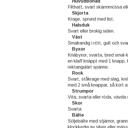
Huvudbonad
Filthatt, svart skärmmössa elle
Skjorta
Krage, sprund med list.
Halsduk
Svart eller brokig siden.
Väst
Smalrandig i rött, gult och sv
Byxor
Knäbyxor, svarta, bred smal-l
en klaff knäppt med 1 knapp, k
rektangulärt spänne.
Rock
Svart, ståkrage med slag, kn
med 2 små knappar, så kort at
Strumpor
Vita, svarta eller röda, vävd
Skor
Svarta
Bälte
Söljebälte med stjärnor, grann
klockkedja av silver eller mäss