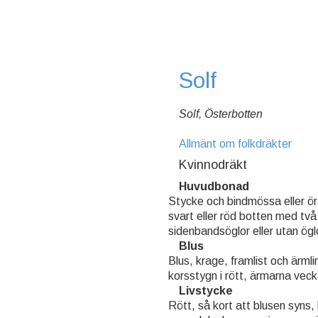
Solf
Solf, Österbotten
Allmänt om folkdräkter
Kvinnodräkt
Huvudbonad
Stycke och bindmössa eller 
svart eller röd botten med två
sidenbandsöglor eller utan ög
Blus
Blus, krage, framlist och ärml
korsstygn i rött, ärmarna veck
Livstycke
Rött, så kort att blusen syns,