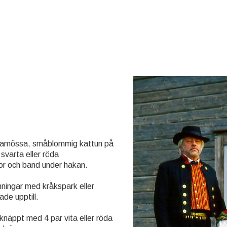
öramössa, småblommig kattun på
 svarta eller röda
lor och band under hakan.
inningar med kråkspark eller
ade upptill.
 knäppt med 4 par vita eller röda