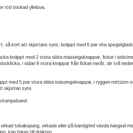
r röd stickad ylleluva.
art, så kort att skjortans syns, knäppt med 6 par vita spegelglas
ucka knäppt med 2 stora släta mässingsknappar, fickor i sidsöm
lockficka, i sidan 8 stora knappar från fickan neråt, de två ned
äppt med 5 par stora släta mässingsknappar, i ryggen mittsöm 
t skjortan syns.
a strumpeband.
 virkad tobakspung, virkade eller på bandgrind vävda hängsel me
ing, kan bäras till dräkten.