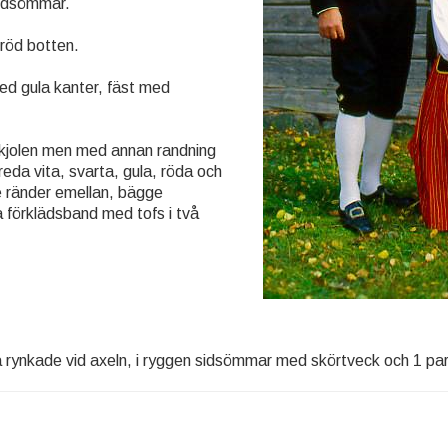
sidsömmar.
 röd botten.
med gula kanter, fäst med
kjolen men med annan randning
eda vita, svarta, gula, röda och
 ränder emellan, bägge
 förklädsband med tofs i två
 rynkade vid axeln, i ryggen sidsömmar med skörtveck och 1 par