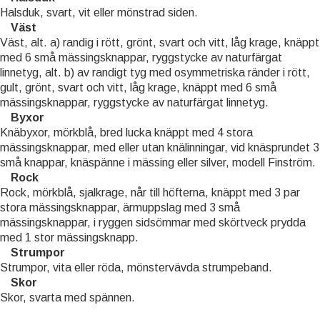
Halsduk, svart, vit eller mönstrad siden.
Väst
Väst, alt. a) randig i rött, grönt, svart och vitt, låg krage, knäppt
med 6 små mässingsknappar, ryggstycke av naturfärgat
linnetyg, alt. b) av randigt tyg med osymmetriska ränder i rött,
gult, grönt, svart och vitt, låg krage, knäppt med 6 små
mässingsknappar, ryggstycke av naturfärgat linnetyg.
Byxor
Knäbyxor, mörkblå, bred lucka knäppt med 4 stora
mässingsknappar, med eller utan knälinningar, vid knäsprundet 3
små knappar, knäspänne i mässing eller silver, modell Finström.
Rock
Rock, mörkblå, sjalkrage, når till höfterna, knäppt med 3 par
stora mässingsknappar, ärmuppslag med 3 små
mässingsknappar, i ryggen sidsömmar med skörtveck prydda
med 1 stor mässingsknapp.
Strumpor
Strumpor, vita eller röda, mönstervävda strumpeband.
Skor
Skor, svarta med spännen.