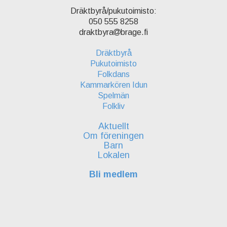
Dräktbyrå/pukutoimisto:
050 555 8258
draktbyra
brage.fi
Dräktbyrå
Pukutoimisto
Folkdans
Kammarkören Idun
Spelmän
Folkliv
Aktuellt
Om föreningen
Barn
Lokalen
Bli medlem