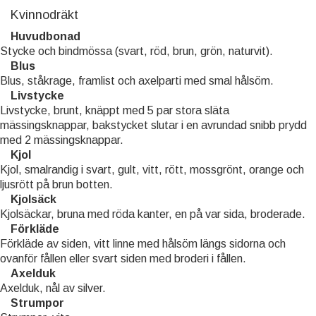
Kvinnodräkt
Huvudbonad
Stycke och bindmössa (svart, röd, brun, grön, naturvit).
Blus
Blus, ståkrage, framlist och axelparti med smal hålsöm.
Livstycke
Livstycke, brunt, knäppt med 5 par stora släta
mässingsknappar, bakstycket slutar i en avrundad snibb prydd
med 2 mässingsknappar.
Kjol
Kjol, smalrandig i svart, gult, vitt, rött, mossgrönt, orange och
ljusrött på brun botten.
Kjolsäck
Kjolsäckar, bruna med röda kanter, en på var sida, broderade.
Förkläde
Förkläde av siden, vitt linne med hålsöm längs sidorna och
ovanför fållen eller svart siden med broderi i fållen.
Axelduk
Axelduk, nål av silver.
Strumpor