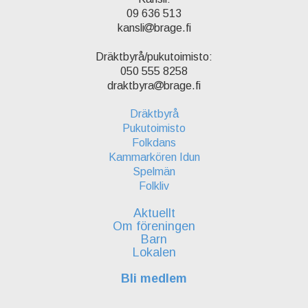
09 636 513
kansli
brage.fi
Dräktbyrå/pukutoimisto:
050 555 8258
draktbyra
brage.fi
Dräktbyrå
Pukutoimisto
Folkdans
Kammarkören Idun
Spelmän
Folkliv
Aktuellt
Om föreningen
Barn
Lokalen
Bli medlem