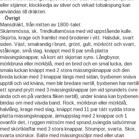
eller stjärnor, klockkedja av silver och virkad tobakspung kan
användas till dräkten.
Övrigt
Mansdräkt, från mitten av 1800-talet
Skärmmössa, sk. Trindkullamössa med vid uppstående kulle.
Skjorta, krage och framlist med broderier i vitt. Halsduk, svart
siden. Väst, smalrandig i brunt, grönt, gult, mörkrött och svart,
ståkrage, små slag, knäppt med 8 par små platta
mässingsknappar, så kort att skjortan syns. Långbyxor,
mörkbruna eller mörkblå, med en bred och en smal lucka, den
smala luckan knäppt med 2 stora mässingsknappar och den
breda luckan med 3 knappar längs med sidan, byxbenen snäva
upptill och vid knäna, men blir bredare nertill, byxbenen har nertill
ett sprund prytt med 3 mässingsknappar (en vid sprundets övre
ända och en på vardera fliken nertill), under knäna kan byxbenen
bindas om med vävda band. Rock, mörkbrun eller mörkblå,
halvlång, krage med slag, knäppt med 11 par tätt sydda stora
platta mässingsknappar, ärmuppslag med 2 knappar och 1
ovanför det, i ryggen mittsöm med sprund,svängda sidsömmar
med skörtklaffar med 3 stora knappar. Strumpor, svarta. Skor,
svarta snörskor. Bälte med mässingssöljor med eller utan