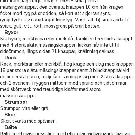
mitt fram, låg krage, knäppt med 8 små platta
mässingsknappar, den översta knappen 10 cm från kragen,
fickor med tyg på snedden, så kort att skjortan syns,
ryggstycke av naturfärgat linnetyg. Väst, alt. b) smalrandigt i
svart, gult, vitt, rött, mossgrönt på brun botten.
Byxor
Knäbyxor, mörkbruna eller mörkblå, tämligen bred lucka knäppt
med 4 stora släta mässingsknappar, luckan når inte ut till
sidsömmen, längs sidan 21 knappar, knälinning saknas.
Rock
Rock, mörkbrun eller mörkblå, hög krage och slag med knappar,
15 par stora släta mässingsknappar samt 3 blindknapphål vid
de nedersta paren, midjelång, ärmuppslag med 2 stora knappar
och 1 ovanom, i ryggen mittsöm med sprund och sidsömmar
med skörtveck med treuddiga klaffar med stora
mässingsknappar.
Strumpor
Strumpor, vita eller grå.
Skor
Skor, svarta med spännen.
Bälte
Bälte med mässingssöljor, med eller utan vidhängande hjärtan