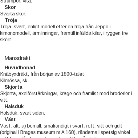
Strumpor, vita.
Skor
Svarta skor.
Tröja
Tröja, svart, enligt modell efter en tröja från Jeppo i
kimonomodell, ärmlinningar, framtill infällda kilar, i ryggen tre
skört.
Mansdräkt
Huvudbonad
Knäbyxdräkt, från början av 1800-talet
Kilmössa, sk.
Skjorta
Skjorta, axelförstärkningar, krage och framlist med broderier i
vitt.
Halsduk
Halsduk, svart siden.
Väst
Väst, alt. a) bomull, smalrandigt i svart, rött, vitt och gult
(original i Brages museum nr A 168), ränderna i spetsig vinkel