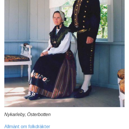
Nykarleby, Österbotten
Allmänt om folkdräkter