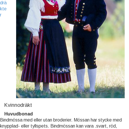
drä
kte
r
Kvinnodräkt
Huvudbonad
Bindmössa med eller utan broderier. Mössan har stycke med
knypplad- eller tyllspets. Bindmössan kan vara .svart, röd,