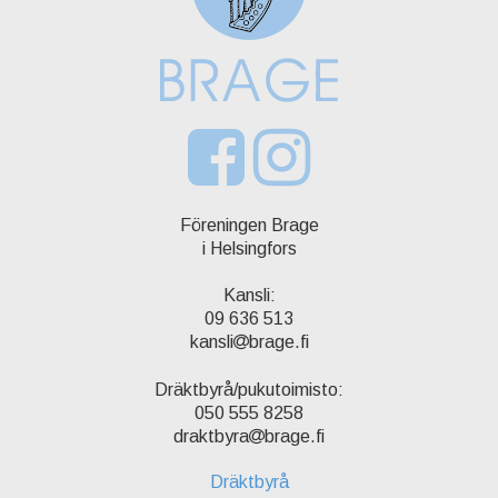
Föreningen Brage
i Helsingfors
Kansli:
09 636 513
kansli
brage.fi
Dräktbyrå/pukutoimisto:
050 555 8258
draktbyra
brage.fi
Dräktbyrå