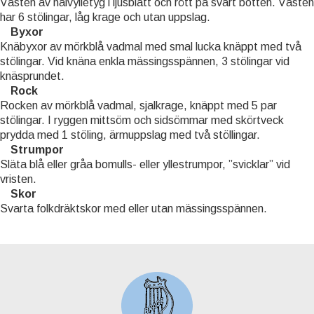
Västen av halvylletyg i ljusblått och rött på svart botten. Västen
har 6 stölingar, låg krage och utan uppslag.
Byxor
Knäbyxor av mörkblå vadmal med smal lucka knäppt med två
stölingar. Vid knäna enkla mässingsspännen, 3 stölingar vid
knäsprundet.
Rock
Rocken av mörkblå vadmal, sjalkrage, knäppt med 5 par
stölingar. I ryggen mittsöm och sidsömmar med skörtveck
prydda med 1 stöling, ärmuppslag med två stöllingar.
Strumpor
Släta blå eller gråa bomulls- eller yllestrumpor, ”svicklar” vid
vristen.
Skor
Svarta folkdräktskor med eller utan mässingsspännen.