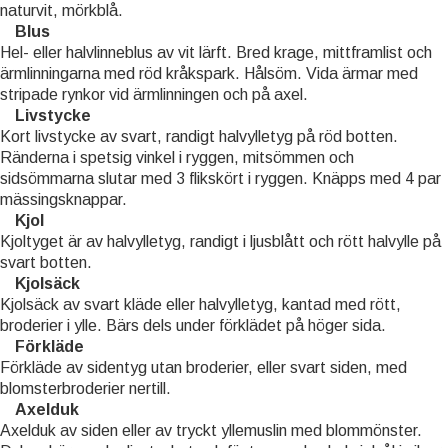
naturvit, mörkblå.
Blus
Hel- eller halvlinneblus av vit lärft. Bred krage, mittframlist och
ärmlinningarna med röd kråkspark. Hålsöm. Vida ärmar med
stripade rynkor vid ärmlinningen och på axel.
Livstycke
Kort livstycke av svart, randigt halvylletyg på röd botten.
Ränderna i spetsig vinkel i ryggen, mitsömmen och
sidsömmarna slutar med 3 flikskört i ryggen. Knäpps med 4 par
mässingsknappar.
Kjol
Kjoltyget är av halvylletyg, randigt i ljusblått och rött halvylle på
svart botten.
Kjolsäck
Kjolsäck av svart kläde eller halvylletyg, kantad med rött,
broderier i ylle. Bärs dels under förklädet på höger sida.
Förkläde
Förkläde av sidentyg utan broderier, eller svart siden, med
blomsterbroderier nertill.
Axelduk
Axelduk av siden eller av tryckt yllemuslin med blommönster.