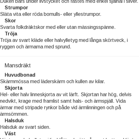
Duken bärs under livstycket och fästes med enkel sjalnål i silver.
Strumpor
Släta vita eller röda bomulls- eller yllestrumpor.
Skor
Svarta folkdräktskor med eller utan mässingsspänne.
Tröja
Tröja av svart kläde eller halvylletyg med långa skörtveck, i
ryggen och ärmarna med sprund.
Mansdräkt
Huvudbonad
Skärmmössa med läderskärm och kullen av kilar.
Skjorta
Hel- eller halv linneskjorta av vit lärft. Skjortan har hög, delvis
nedvikt, krage med framlist samt hals- och ärmspjäll. Vida
ärmar med stripade rynkor både vid ärmlinningen och på
ärmsömmen.
Halsduk
Halsduk av svart siden.
Väst