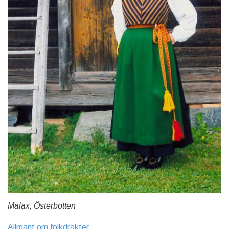
Malax, Österbotten
Allmänt om folkdräkter