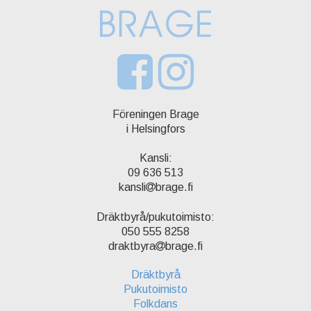
Föreningen Brage
i Helsingfors
Kansli:
09 636 513
kansli
brage.fi
Dräktbyrå/pukutoimisto:
050 555 8258
draktbyra
brage.fi
Dräktbyrå
Pukutoimisto
Folkdans