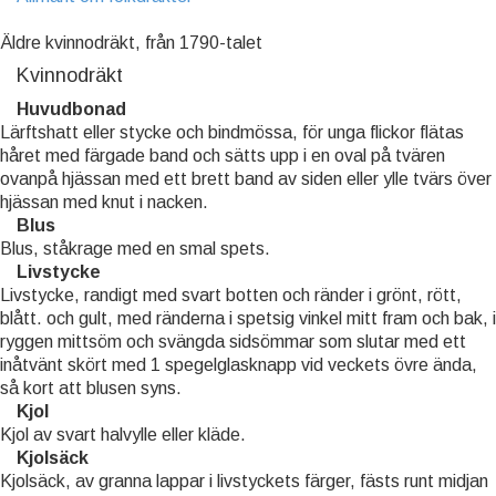
Äldre kvinnodräkt, från 1790-talet
Kvinnodräkt
Huvudbonad
Lärftshatt eller stycke och bindmössa, för unga flickor flätas
håret med färgade band och sätts upp i en oval på tvären
ovanpå hjässan med ett brett band av siden eller ylle tvärs över
hjässan med knut i nacken.
Blus
Blus, ståkrage med en smal spets.
Livstycke
Livstycke, randigt med svart botten och ränder i grönt, rött,
blått. och gult, med ränderna i spetsig vinkel mitt fram och bak, i
ryggen mittsöm och svängda sidsömmar som slutar med ett
inåtvänt skört med 1 spegelglasknapp vid veckets övre ända,
så kort att blusen syns.
Kjol
Kjol av svart halvylle eller kläde.
Kjolsäck
Kjolsäck, av granna lappar i livstyckets färger, fästs runt midjan