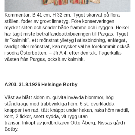
Kommentar: B 41 cm, H 32 cm. Tyget skarvat på flera
ställen, foder av grovt linnetyg. Före konserveringen
mycket sliten och sönder både framme och i ryggen. Heikel
har tagit miste beträffandeattribueringen till Pargas. Tyget
är ”kalmink”, ett mönstrat ylletyg i atlasbindning, enfärgat,
randigt eller mönstrat, kan mycket väl ha förekommit också
i södra Österbotten. – Jfr A 4, efter den s.k. Fagerkulla-
västen från Pargas, också av kalmink.
A203. 31.8.1926 Helsinge Botby
Väst av blått siden m. gulvita invävda blommor, hög
ståndkrage med trubbvinkliga hörn, 6 st. överklädda
knappar i en rad, tätt knäppt under hakan, raka hörn nedtill,
kort, 2 fickor, snett sydda, vit rygg utan
tränsar. Inköpt av jordbrukaren Otto Åberg, Nissas gård i
Botby.