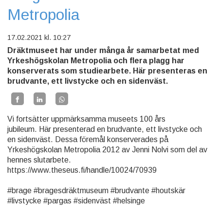
Metropolia
17.02.2021
kl. 10:27
Dräktmuseet har under många år samarbetat med
Yrkeshögskolan Metropolia och flera plagg har
konserverats som studiearbete. Här presenteras en
brudvante, ett livstycke och en sidenväst.
Vi fortsätter uppmärksamma museets 100 års
jubileum. Här presenterad en brudvante, ett livstycke och
en sidenväst. Dessa föremål konserverades på
Yrkeshögskolan Metropolia 2012 av Jenni Nolvi som del av
hennes slutarbete.
https://www.theseus.fi/handle/10024/70939
#brage #bragesdräktmuseum #brudvante #houtskär
#livstycke #pargas #sidenväst #helsinge