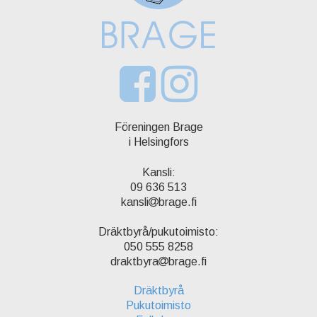
Föreningen Brage
i Helsingfors
Kansli:
09 636 513
kansli
brage.fi
Dräktbyrå/pukutoimisto:
050 555 8258
draktbyra
brage.fi
Dräktbyrå
Pukutoimisto