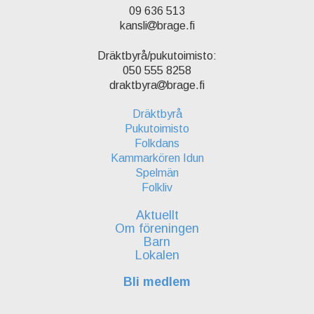
09 636 513
kansli
brage.fi
Dräktbyrå/pukutoimisto:
050 555 8258
draktbyra
brage.fi
Dräktbyrå
Pukutoimisto
Folkdans
Kammarkören Idun
Spelmän
Folkliv
Aktuellt
Om föreningen
Barn
Lokalen
Bli medlem