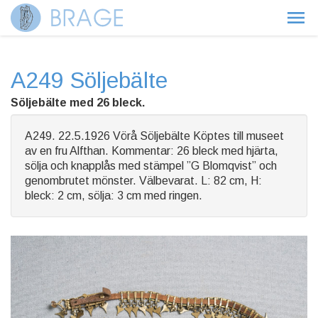
A249 Söljebälte
Söljebälte med 26 bleck.
A249. 22.5.1926 Vörå Söljebälte Köptes till museet
av en fru Alfthan. Kommentar: 26 bleck med hjärta,
sölja och knapplås med stämpel ”G Blomqvist” och
genombrutet mönster. Välbevarat. L: 82 cm, H:
bleck: 2 cm, sölja: 3 cm med ringen.