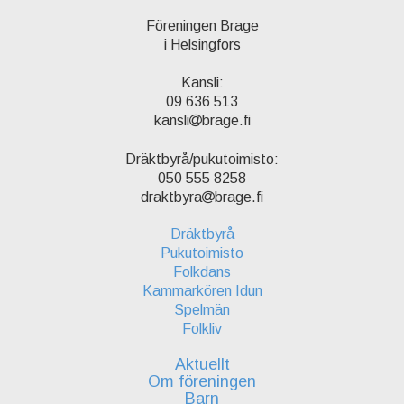
Föreningen Brage
i Helsingfors
Kansli:
09 636 513
kansli
brage.fi
Dräktbyrå/pukutoimisto:
050 555 8258
draktbyra
brage.fi
Dräktbyrå
Pukutoimisto
Folkdans
Kammarkören Idun
Spelmän
Folkliv
Aktuellt
Om föreningen
Barn