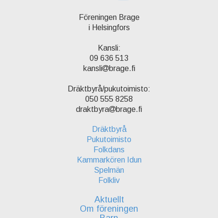
Föreningen Brage
i Helsingfors
Kansli:
09 636 513
kansli
brage.fi
Dräktbyrå/pukutoimisto:
050 555 8258
draktbyra
brage.fi
Dräktbyrå
Pukutoimisto
Folkdans
Kammarkören Idun
Spelmän
Folkliv
Aktuellt
Om föreningen