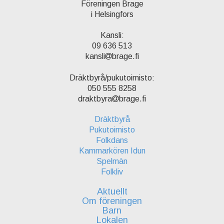
Föreningen Brage
i Helsingfors
Kansli:
09 636 513
kansli
brage.fi
Dräktbyrå/pukutoimisto:
050 555 8258
draktbyra
brage.fi
Dräktbyrå
Pukutoimisto
Folkdans
Kammarkören Idun
Spelmän
Folkliv
Aktuellt
Om föreningen
Barn
Lokalen