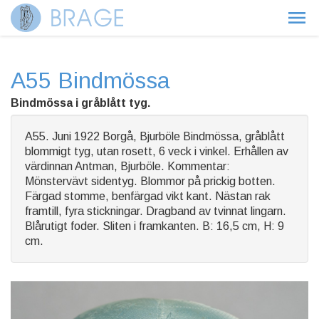
A55 Bindmössa
Bindmössa i gråblått tyg.
A55. Juni 1922 Borgå, Bjurböle Bindmössa, gråblått
blommigt tyg, utan rosett, 6 veck i vinkel. Erhållen av
värdinnan Antman, Bjurböle. Kommentar:
Mönstervävt sidentyg. Blommor på prickig botten.
Färgad stomme, benfärgad vikt kant. Nästan rak
framtill, fyra stickningar. Dragband av tvinnat lingarn.
Blårutigt foder. Sliten i framkanten. B: 16,5 cm, H: 9
cm.