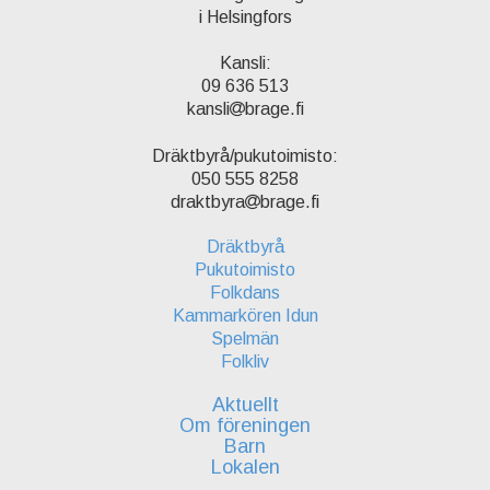
i Helsingfors
Kansli:
09 636 513
kansli
brage.fi
Dräktbyrå/pukutoimisto:
050 555 8258
draktbyra
brage.fi
Dräktbyrå
Pukutoimisto
Folkdans
Kammarkören Idun
Spelmän
Folkliv
Aktuellt
Om föreningen
Barn
Lokalen