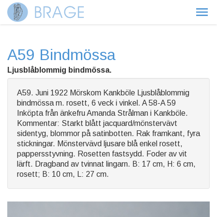
A59 Bindmössa
Ljusblåblommig bindmössa.
A59. Juni 1922 Mörskom Kankböle Ljusblåblommig
bindmössa m. rosett, 6 veck i vinkel. A 58-A 59
Inköpta från änkefru Amanda Strålman i Kankböle.
Kommentar: Starkt blått jacquard/mönstervävt
sidentyg, blommor på satinbotten. Rak framkant, fyra
stickningar. Mönstervävd ljusare blå enkel rosett,
pappersstyvning. Rosetten fastsydd. Foder av vit
lärft. Dragband av tvinnat lingarn. B: 17 cm, H: 6 cm,
rosett; B: 10 cm, L: 27 cm.