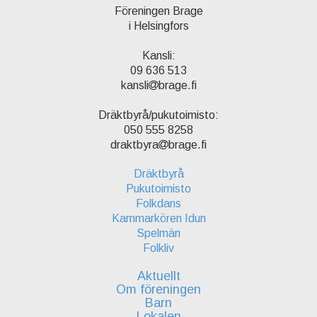
Föreningen Brage
i Helsingfors
Kansli:
09 636 513
kansli
brage.fi
Dräktbyrå/pukutoimisto:
050 555 8258
draktbyra
brage.fi
Dräktbyrå
Pukutoimisto
Folkdans
Kammarkören Idun
Spelmän
Folkliv
Aktuellt
Om föreningen
Barn
Lokalen