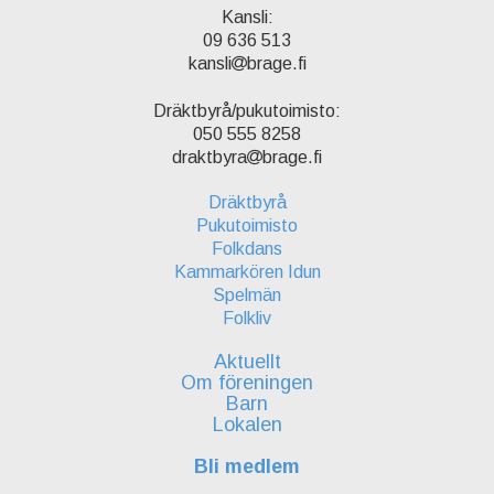
Kansli:
09 636 513
kansli
brage.fi
Dräktbyrå/pukutoimisto:
050 555 8258
draktbyra
brage.fi
Dräktbyrå
Pukutoimisto
Folkdans
Kammarkören Idun
Spelmän
Folkliv
Aktuellt
Om föreningen
Barn
Lokalen
Bli medlem