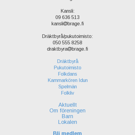
Kansli:
09 636 513
kansli
brage.fi
Dräktbyrå/pukutoimisto:
050 555 8258
draktbyra
brage.fi
Dräktbyrå
Pukutoimisto
Folkdans
Kammarkören Idun
Spelmän
Folkliv
Aktuellt
Om föreningen
Barn
Lokalen
Bli medlem