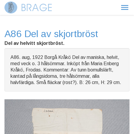
A86 Del av skjortbröst
Del av helvitt skjortbröst.
A86. aug, 1922 Borgå Kråkö Del av maniska, helvit,
med veck o. 3 hålsömmar. Inköpt från Maria Enberg
Kråkö, Frodas. Kommentar: Av tunn bomullslärft,
kantad på långsidorna, tre hålsömmar, alla
halvfärdiga. Små fläckar (rost?). B: 26 cm, H: 29 cm.