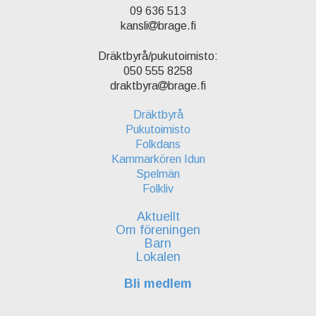
09 636 513
kansli
brage.fi
Dräktbyrå/pukutoimisto:
050 555 8258
draktbyra
brage.fi
Dräktbyrå
Pukutoimisto
Folkdans
Kammarkören Idun
Spelmän
Folkliv
Aktuellt
Om föreningen
Barn
Lokalen
Bli medlem