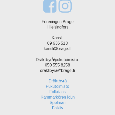
Föreningen Brage
i Helsingfors
Kansli:
09 636 513
kansli
brage.fi
Dräktbyrå/pukutoimisto:
050 555 8258
draktbyra
brage.fi
Dräktbyrå
Pukutoimisto
Folkdans
Kammarkören Idun
Spelmän
Folkliv