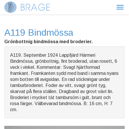
A119 Bindmössa
Grönbottnig bindmössa med broderier.
A119. September 1924 Lappfjärd Härmeri
Bindmössa, grönbottnig, fint broderad, utan rosett, 6
veck i vinkel. Kommentar: Svagt hjärtformad
framkant. Framkanten sydd med band i samma nyans
som botten till avigsidan. En rad stickningar under
tamburbroderiet. Foder av vitt, svagt grönt tyg,
skarvat på flera ställen. Dragband av grovt vävt lin.
Broderiet i mycket tät tambursöm i gult, brunt och
rosa färger. Välbevarad bindmössa. B: 16 cm, H: 7
cm.