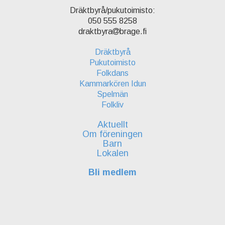
Dräktbyrå/pukutoimisto:
050 555 8258
draktbyra
brage.fi
Dräktbyrå
Pukutoimisto
Folkdans
Kammarkören Idun
Spelmän
Folkliv
Aktuellt
Om föreningen
Barn
Lokalen
Bli medlem