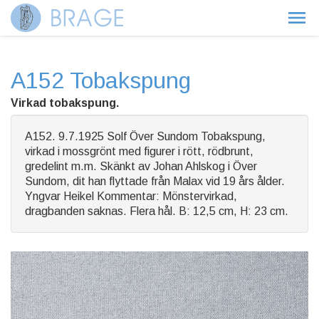
A152 Tobakspung
Virkad tobakspung.
A152. 9.7.1925 Solf Över Sundom Tobakspung,
virkad i mossgrönt med figurer i rött, rödbrunt,
gredelint m.m. Skänkt av Johan Ahlskog i Över
Sundom, dit han flyttade från Malax vid 19 års ålder.
Yngvar Heikel Kommentar: Mönstervirkad,
dragbanden saknas. Flera hål. B: 12,5 cm, H: 23 cm.