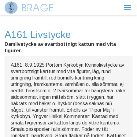
A161 Livstycke
Damlivstycke av svartbottnigt kattun med vita
figurer.
A161. 8.9.1925 Pörtom Kyrkobyn Kvinnolivstycke av
svartbottnigt karttun med vita figurer, låg, rund
urringning framtill, röd bomulls kantning kring
urringning, framkanterna, armhålen o. alla sömmar, ej
nedtill, bröstsöm o. 2 tvärsömmar för hängslena, raka
sidosömmar, ingen mittelsöm, slätt i ryggen, har
häktats med hakar o. hyskor (dessa saknas nu)
något. till vänster framtill. Erhölls av ”Pipar Maj” i
kyrkobyn. Yngvar Heikel Kommentar: Kantad med
smala tygremsor av kattun längs de yttre kanterna.
Smala passpoaler i alla sömmar. Foder av tät
linnelärft, handsydd. Stora fläckar på fodret. Kattunet