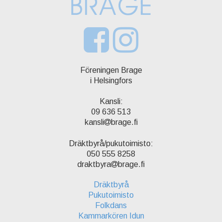
Föreningen Brage
i Helsingfors
Kansli:
09 636 513
kansli
brage.fi
Dräktbyrå/pukutoimisto:
050 555 8258
draktbyra
brage.fi
Dräktbyrå
Pukutoimisto
Folkdans
Kammarkören Idun