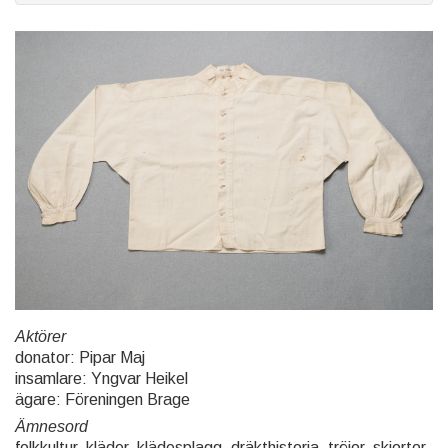
Aktörer
donator: Pipar Maj
insamlare: Yngvar Heikel
ägare: Föreningen Brage
Ämnesord
folkkultur, kläder, klädesplagg, dräkthistoria, tröjor, skjortor