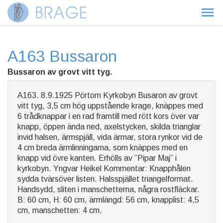
A163 Bussaron
Bussaron av grovt vitt tyg.
A163. 8.9.1925 Pörtom Kyrkobyn Busaron av grovt
vitt tyg, 3,5 cm hög uppstående krage, knäppes med
6 trådknappar i en rad framtill med rött kors över var
knapp, öppen ända ned, axelstycken, skilda trianglar
invid halsen, ärmspjäll, vida ärmar, stora rynkor vid de
4 cm breda ärmlinningarna, som knäppes med en
knapp vid övre kanten. Erhölls av ”Pipar Maj” i
kyrkobyn. Yngvar Heikel Kommentar: Knapphålen
sydda tvärsöver listen. Halsspjället triangelformat.
Handsydd, sliten i manschetterna, några rostfläckar.
B: 60 cm, H: 60 cm, ärmlängd: 56 cm, knapplist: 4,5
cm, manschetten: 4 cm.