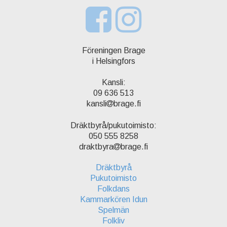
Föreningen Brage
i Helsingfors
Kansli:
09 636 513
kansli
brage.fi
Dräktbyrå/pukutoimisto:
050 555 8258
draktbyra
brage.fi
Dräktbyrå
Pukutoimisto
Folkdans
Kammarkören Idun
Spelmän
Folkliv