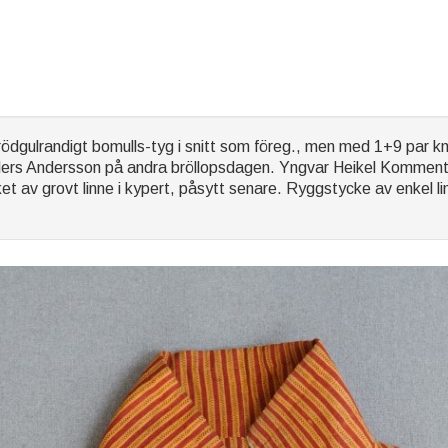
dgulrandigt bomulls-tyg i snitt som föreg., men med 1+9 par kna
nders Andersson på andra bröllopsdagen. Yngvar Heikel Kommenta
t av grovt linne i kypert, påsytt senare. Ryggstycke av enkel lin