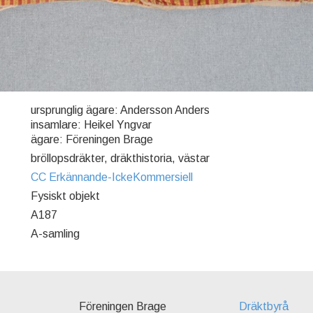
ursprunglig ägare: Andersson Anders
insamlare: Heikel Yngvar
ägare: Föreningen Brage
bröllopsdräkter, dräkthistoria, västar
CC Erkännande-IckeKommersiell
Fysiskt objekt
A187
A-samling
Föreningen Brage
Dräktbyrå