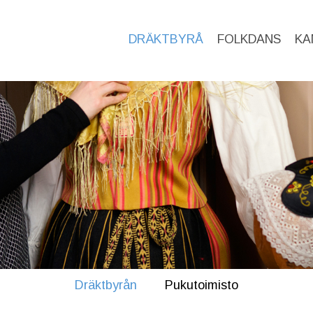
DRÄKTBYRÅ
FOLKDANS
KA
Dräktbyrån
Pukutoimisto