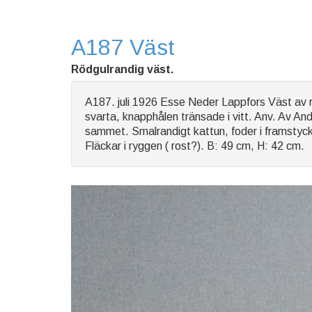
A187 Väst
Rödgulrandig väst.
A187. juli 1926 Esse Neder Lappfors Väst av rö
svarta, knapphålen tränsade i vitt. Anv. Av A
sammet. Smalrandigt kattun, foder i framstycke
Fläckar i ryggen ( rost?). B: 49 cm, H: 42 cm.