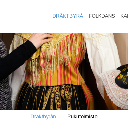
DRÄKTBYRÅ
FOLKDANS
KA
Dräktbyrån
Pukutoimisto