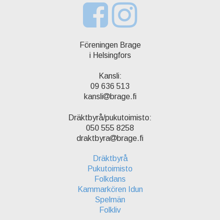
Föreningen Brage
i Helsingfors
Kansli:
09 636 513
kansli
brage.fi
Dräktbyrå/pukutoimisto:
050 555 8258
draktbyra
brage.fi
Dräktbyrå
Pukutoimisto
Folkdans
Kammarkören Idun
Spelmän
Folkliv