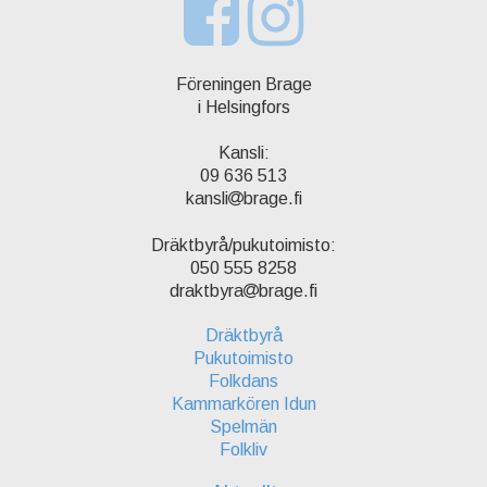
Föreningen Brage
i Helsingfors
Kansli:
09 636 513
kansli
brage.fi
Dräktbyrå/pukutoimisto:
050 555 8258
draktbyra
brage.fi
Dräktbyrå
Pukutoimisto
Folkdans
Kammarkören Idun
Spelmän
Folkliv