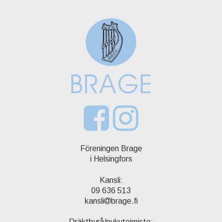
Föreningen Brage
i Helsingfors
Kansli:
09 636 513
kansli
brage.fi
Dräktbyrå/pukutoimisto: