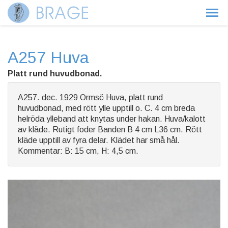
A257 Huva
Platt rund huvudbonad.
A257. dec. 1929 Ormsö Huva, platt rund
huvudbonad, med rött ylle upptill o. C. 4 cm breda
helröda ylleband att knytas under hakan. Huva/kalott
av kläde. Rutigt foder Banden B 4 cm L36 cm. Rött
kläde upptill av fyra delar. Klädet har små hål.
Kommentar: B: 15 cm, H: 4,5 cm.