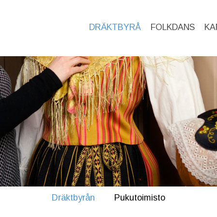
DRÄKTBYRÅ
FOLKDANS
KA
Dräktbyrån
Pukutoimisto