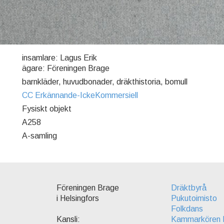
insamlare: Lagus Erik
ägare: Föreningen Brage
barnkläder, huvudbonader, dräkthistoria, bomull
CC Erkännande-IckeKommersiell
Fysiskt objekt
A258
A-samling
Föreningen Brage
Dräktbyrå
i Helsingfors
Pukutoimisto
Folkdans
Kammarkören 
Kansli: