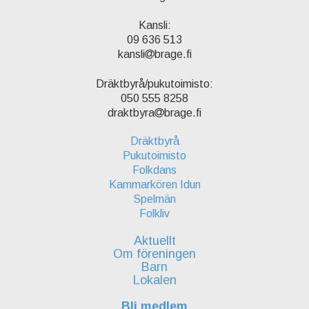
Kansli:
09 636 513
kansli
brage.fi
Dräktbyrå/pukutoimisto:
050 555 8258
draktbyra
brage.fi
Dräktbyrå
Pukutoimisto
Folkdans
Kammarkören Idun
Spelmän
Folkliv
Aktuellt
Om föreningen
Barn
Lokalen
Bli medlem