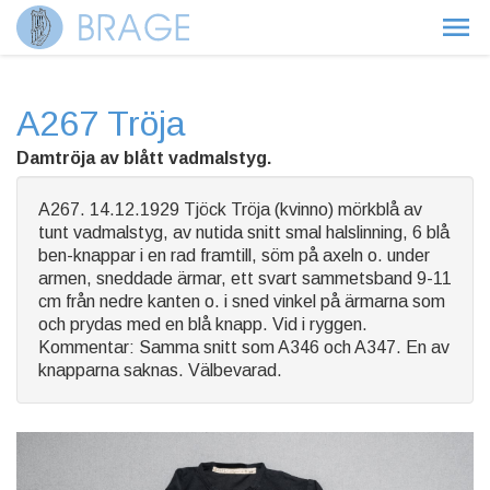
A267 Tröja
Damtröja av blått vadmalstyg.
A267. 14.12.1929 Tjöck Tröja (kvinno) mörkblå av
tunt vadmalstyg, av nutida snitt smal halslinning, 6 blå
ben-knappar i en rad framtill, söm på axeln o. under
armen, sneddade ärmar, ett svart sammetsband 9-11
cm från nedre kanten o. i sned vinkel på ärmarna som
och prydas med en blå knapp. Vid i ryggen.
Kommentar: Samma snitt som A346 och A347. En av
knapparna saknas. Välbevarad.