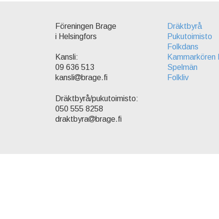
Föreningen Brage
Dräktbyrå
i Helsingfors
Pukutoimisto
Folkdans
Kammarkören 
Kansli:
Spelmän
09 636 513
Folkliv
kansli
brage.fi
Dräktbyrå/pukutoimisto:
050 555 8258
draktbyra
brage.fi