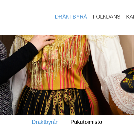
DRÄKTBYRÅ
FOLKDANS
KA
Dräktbyrån
Pukutoimisto