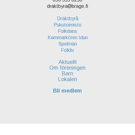
draktbyra
brage.fi
Dräktbyrå
Pukutoimisto
Folkdans
Kammarkören Idun
Spelmän
Folkliv
Aktuellt
Om föreningen
Barn
Lokalen
Bli medlem