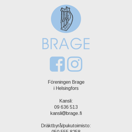
Föreningen Brage
i Helsingfors
Kansli:
09 636 513
kansli
brage.fi
Dräktbyrå/pukutoimisto:
050 555 8258