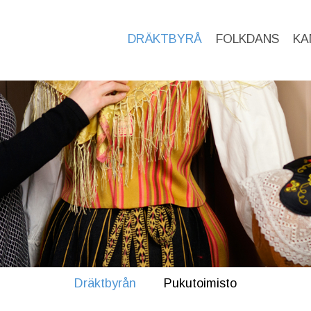
DRÄKTBYRÅ
FOLKDANS
KA
Dräktbyrån
Pukutoimisto