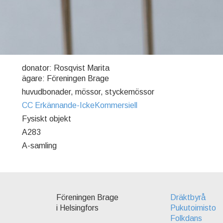
donator: Rosqvist Marita
ägare: Föreningen Brage
huvudbonader, mössor, styckemössor
CC Erkännande-IckeKommersiell
Fysiskt objekt
A283
A-samling
Föreningen Brage
Dräktbyrå
i Helsingfors
Pukutoimisto
Folkdans