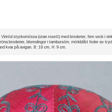
inröd styckomössa (utan rosett) med broderier, fem veck i vinke
röna broderier, blomslingor i tambursöm, mörkblått foder av tryc
nd kvar på avigan. B: 16 cm, H: 9 cm.