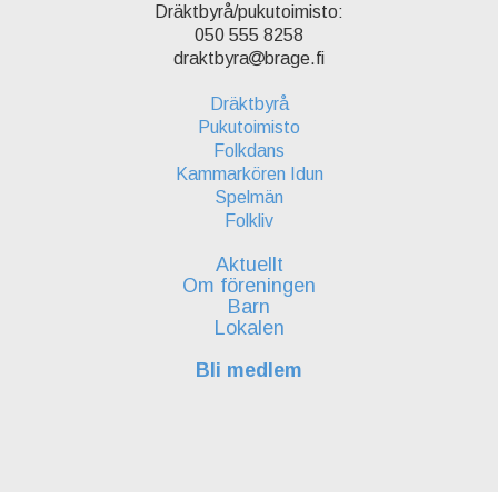
Dräktbyrå/pukutoimisto:
050 555 8258
draktbyra
brage.fi
Dräktbyrå
Pukutoimisto
Folkdans
Kammarkören Idun
Spelmän
Folkliv
Aktuellt
Om föreningen
Barn
Lokalen
Bli medlem