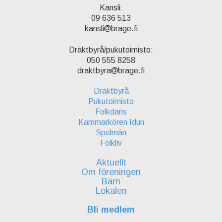
Kansli:
09 636 513
kansli
brage.fi
Dräktbyrå/pukutoimisto:
050 555 8258
draktbyra
brage.fi
Dräktbyrå
Pukutoimisto
Folkdans
Kammarkören Idun
Spelmän
Folkliv
Aktuellt
Om föreningen
Barn
Lokalen
Bli medlem