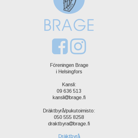
Föreningen Brage
i Helsingfors
Kansli:
09 636 513
kansli
brage.fi
Dräktbyrå/pukutoimisto:
050 555 8258
draktbyra
brage.fi
Dräktbyrå