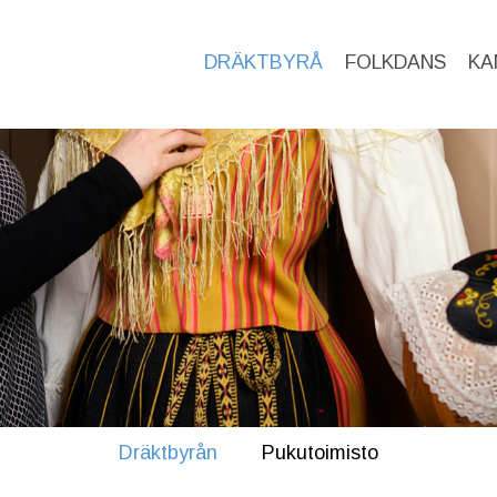
DRÄKTBYRÅ
FOLKDANS
KA
Dräktbyrån
Pukutoimisto