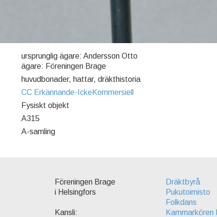
ursprunglig ägare: Andersson Otto
ägare: Föreningen Brage
huvudbonader, hattar, dräkthistoria
CC Erkännande-IckeKommersiell
Fysiskt objekt
A315
A-samling
Föreningen Brage
Dräktbyrå
i Helsingfors
Pukutoimisto
Folkdans
Kammarkören 
Kansli: