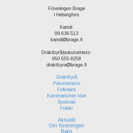
Föreningen Brage
i Helsingfors
Kansli:
09 636 513
kansli
brage.fi
Dräktbyrå/pukutoimisto:
050 555 8258
draktbyra
brage.fi
Dräktbyrå
Pukutoimisto
Folkdans
Kammarkören Idun
Spelmän
Folkliv
Aktuellt
Om föreningen
Barn