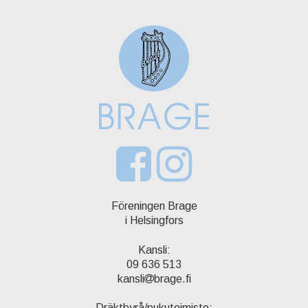
Föreningen Brage
i Helsingfors
Kansli:
09 636 513
kansli
brage.fi
Dräktbyrå/pukutoimisto: