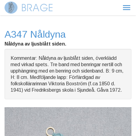
A347 Nåldyna
Nåldyna av ljusblått siden.
Kommentar: Nåldyna av ljusblått siden, överklädd
med virkad spets. Tre band med benringar nertill och
upphängning med en benring och sidenband. B: 9 cm,
H: 8 cm. Medföljande lapp: Förfärdigad av
folkskollärarinnan Viktoria Boxström (f.ca 1850 d.
1941) vid Fredriksbergs skola i Sjundeå. Gåva 1972.