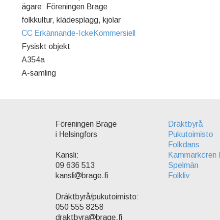
ägare: Föreningen Brage
folkkultur, klädesplagg, kjolar
CC Erkännande-IckeKommersiell
Fysiskt objekt
A354a
A-samling
Föreningen Brage
Dräktbyrå
i Helsingfors
Pukutoimisto
Folkdans
Kammarkören 
Kansli:
Spelmän
09 636 513
Folkliv
kansli
brage.fi
Dräktbyrå/pukutoimisto:
050 555 8258
draktbyra
brage.fi