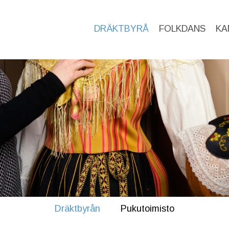
DRÄKTBYRÅ
FOLKDANS
KA
Dräktbyrån
Pukutoimisto