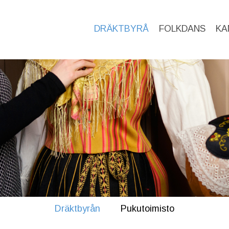
DRÄKTBYRÅ
FOLKDANS
KA
Dräktbyrån
Pukutoimisto