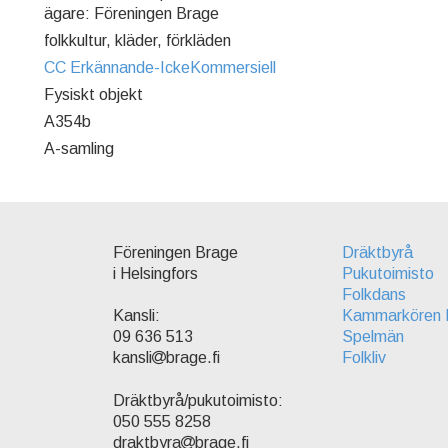
ägare: Föreningen Brage
folkkultur, kläder, förkläden
CC Erkännande-IckeKommersiell
Fysiskt objekt
A354b
A-samling
Föreningen Brage
Dräktbyrå
i Helsingfors
Pukutoimisto
Folkdans
Kammarkören 
Kansli:
Spelmän
09 636 513
Folkliv
kansli
brage.fi
Dräktbyrå/pukutoimisto:
050 555 8258
draktbyra
brage.fi