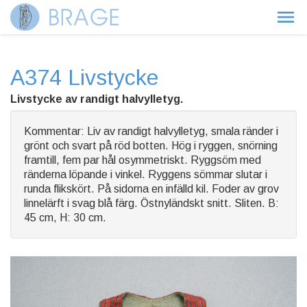
A374 Livstycke
Livstycke av randigt halvylletyg.
Kommentar: Liv av randigt halvylletyg, smala ränder i
grönt och svart på röd botten. Hög i ryggen, snörning
framtill, fem par hål osymmetriskt. Ryggsöm med
ränderna löpande i vinkel. Ryggens sömmar slutar i
runda flikskört. På sidorna en infälld kil. Foder av grov
linnelärft i svag blå färg. Östnyländskt snitt. Sliten. B:
45 cm, H: 30 cm.