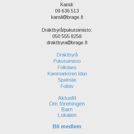
Kansli:
09 636 513
kansli
brage.fi
Dräktbyrå/pukutoimisto:
050 555 8258
draktbyra
brage.fi
Dräktbyrå
Pukutoimisto
Folkdans
Kammarkören Idun
Spelmän
Folkliv
Aktuellt
Om föreningen
Barn
Lokalen
Bli medlem