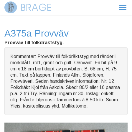
A375a Provväv
Provväv till folkdräktstyg.
Kommentar: Provväv till folkdräktstyg med ränder i
mörkblått, rött, grönt och gult. Oanvänt. En bit på 9
cm x 18 cm bortklippt av provbiten. B: 68 cm, H: 75
cm. Text på lappen: Finlands Allm. Slöjdfören.
Provväveri. Sedan handskriven information: Nr: 12
Folkdräkt Kjol från Askola. Sked: 80/2 eller 16 pasma
p.a. 2 tr i Try. Ränning: lingarn nr 30. Inslag: enkelt
ullg. Från hr Liljeroos i Tammerfors à 8:50 kilo. Suom.
Yleis. käsiteollisuus yhd. Mallikutomo.