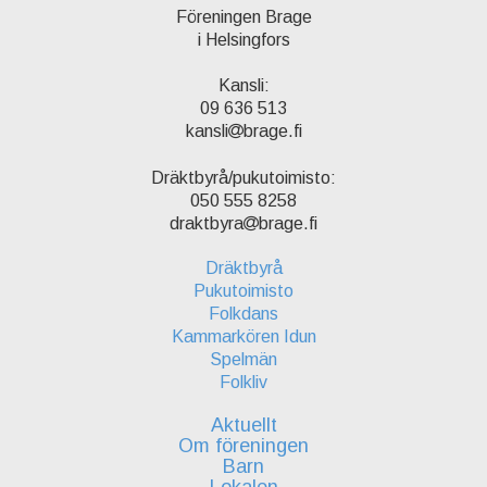
Föreningen Brage
i Helsingfors
Kansli:
09 636 513
kansli
brage.fi
Dräktbyrå/pukutoimisto:
050 555 8258
draktbyra
brage.fi
Dräktbyrå
Pukutoimisto
Folkdans
Kammarkören Idun
Spelmän
Folkliv
Aktuellt
Om föreningen
Barn
Lokalen