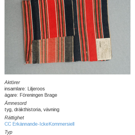
Aktörer
insamlare: Liljeroos
ägare: Föreningen Brage
Ämnesord
tyg, dräkthistoria, vävning
Rättighet
CC Erkännande-IckeKommersiell
Typ