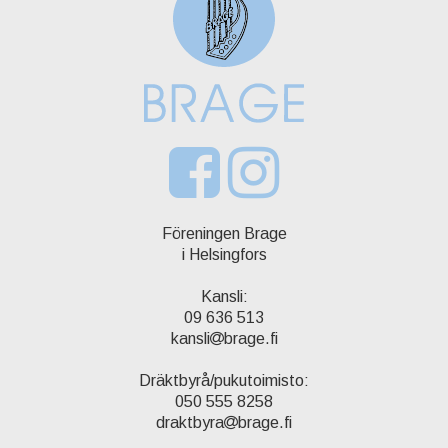
Föreningen Brage
i Helsingfors
Kansli:
09 636 513
kansli
brage.fi
Dräktbyrå/pukutoimisto:
050 555 8258
draktbyra
brage.fi