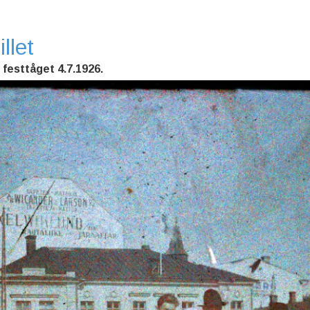
llet
l festtåget 4.7.1926.