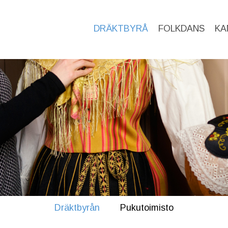
DRÄKTBYRÅ
FOLKDANS
KA
Dräktbyrån
Pukutoimisto