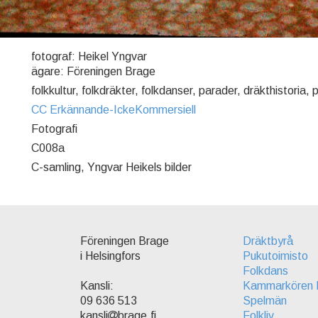
fotograf: Heikel Yngvar
ägare: Föreningen Brage
folkkultur, folkdräkter, folkdanser, parader, dräkthistoria,
CC Erkännande-IckeKommersiell
Fotografi
C008a
C-samling, Yngvar Heikels bilder
Föreningen Brage
Dräktbyrå
i Helsingfors
Pukutoimisto
Folkdans
Kammarkören 
Kansli:
Spelmän
09 636 513
Folkliv
kansli
brage.fi