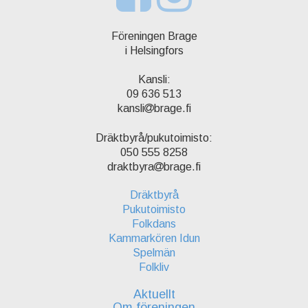
Föreningen Brage
i Helsingfors
Kansli:
09 636 513
kansli
brage.fi
Dräktbyrå/pukutoimisto:
050 555 8258
draktbyra
brage.fi
Dräktbyrå
Pukutoimisto
Folkdans
Kammarkören Idun
Spelmän
Folkliv
Aktuellt
Om föreningen