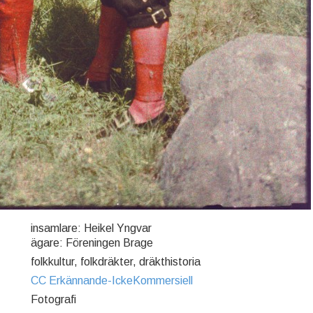
insamlare: Heikel Yngvar
ägare: Föreningen Brage
folkkultur, folkdräkter, dräkthistoria
CC Erkännande-IckeKommersiell
Fotografi