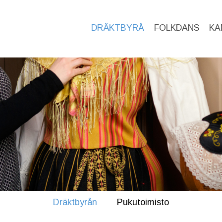
DRÄKTBYRÅ
FOLKDANS
KA
Dräktbyrån
Pukutoimisto