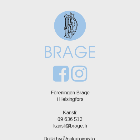
Föreningen Brage
i Helsingfors
Kansli:
09 636 513
kansli
brage.fi
Dräktbyrå/pukutoimisto: