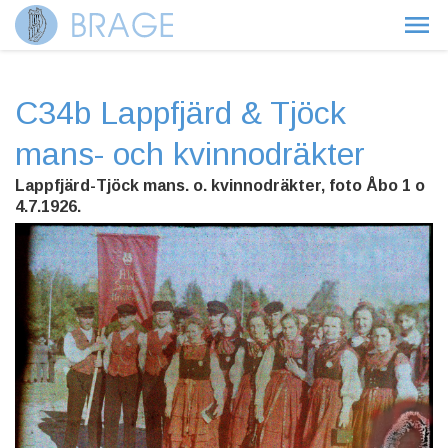
C34b Lappfjärd & Tjöck
mans- och kvinnodräkter
Lappfjärd-Tjöck mans. o. kvinnodräkter, foto Åbo 1 o
4.7.1926.