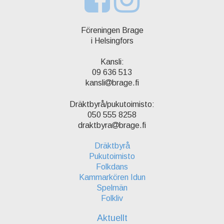
Föreningen Brage
i Helsingfors
Kansli:
09 636 513
kansli
brage.fi
Dräktbyrå/pukutoimisto:
050 555 8258
draktbyra
brage.fi
Dräktbyrå
Pukutoimisto
Folkdans
Kammarkören Idun
Spelmän
Folkliv
Aktuellt