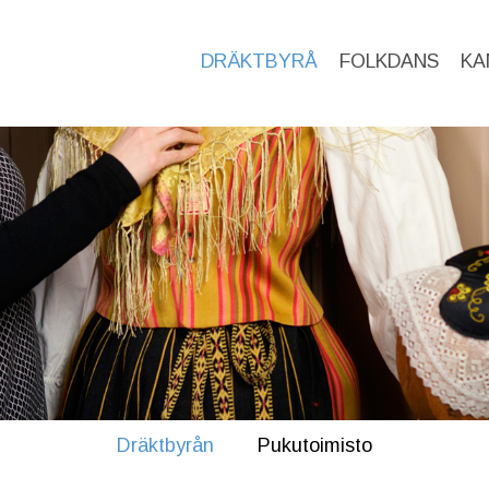
DRÄKTBYRÅ
FOLKDANS
KA
Dräktbyrån
Pukutoimisto