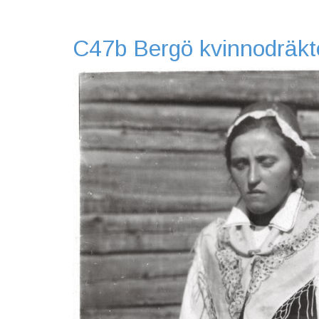
C47b Bergö kvinnodräkt