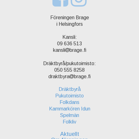
Föreningen Brage
i Helsingfors
Kansli:
09 636 513
kansli
brage.fi
Dräktbyrå/pukutoimisto:
050 555 8258
draktbyra
brage.fi
Dräktbyrå
Pukutoimisto
Folkdans
Kammarkören Idun
Spelmän
Folkliv
Aktuellt