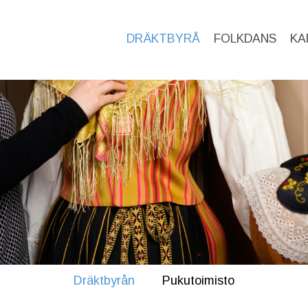
DRÄKTBYRÅ
FOLKDANS
KA
Dräktbyrån
Pukutoimisto