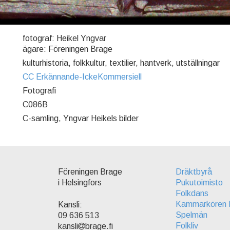
fotograf: Heikel Yngvar
ägare: Föreningen Brage
kulturhistoria, folkkultur, textilier, hantverk, utställningar
CC Erkännande-IckeKommersiell
Fotografi
C086B
C-samling, Yngvar Heikels bilder
Föreningen Brage
Dräktbyrå
i Helsingfors
Pukutoimisto
Folkdans
Kammarkören 
Kansli:
Spelmän
09 636 513
Folkliv
kansli
brage.fi