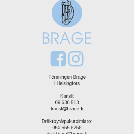
Föreningen Brage
i Helsingfors
Kansli:
09 636 513
kansli
brage.fi
Dräktbyrå/pukutoimisto:
050 555 8258
draktbyra
brage.fi