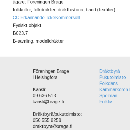
ägare: Föreningen Brage
folkkultur, folkdräkter, dräkthistoria, band (textilier)
CC Erkännande-IckeKommersiell
Fysiskt objekt
B023.7
B-samling, modelldräkter
Föreningen Brage
Dräktbyrå
i Helsingfors
Pukutoimisto
Folkdans
Kammarkören 
Kansli:
Spelmän
09 636 513
Folkliv
kansli
brage.fi
Dräktbyrå/pukutoimisto:
050 555 8258
draktbyra
brage.fi