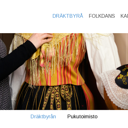
DRÄKTBYRÅ
FOLKDANS
KA
Dräktbyrån
Pukutoimisto